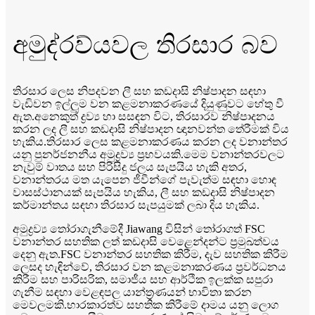
අමුද්රව්යවල තිරසාර බව
තිරසාර ලෙස නිපදවන ලී සහ කඩදාසි නිෂ්පාදන සඳහා
වැඩිවන ඉල්ලුම වන කළමනාකරණයේ දියුණුවට හේතු වී
ඇත.අනෙකුත් ද්‍රව්‍ය හා සසඳන විට, තිරසාරව නිෂ්පාදනය
කරන ලද ලී සහ කඩදාසි නිෂ්පාදන ඥානවන්ත තේරීමක් විය
හැකිය.තිරසාර ලෙස කළමනාකරණය කරන ලද වනාන්තර
යනු පුනර්ජනනීය අමුද්‍රව්‍ය ප්‍රභවයකි.මෙම වනාන්තරවලට
නැවුම් වාතය සහ පිරිසිදු ජලය සැපයිය හැකි අතර,
වනාන්තරය මත යැපෙන ජීවීන්ගේ පැවැත්ම සඳහා හොඳ
වාසස්ථානයක් සැපයිය හැකිය, ලී සහ කඩදාසි නිෂ්පාදන
කර්මාන්තය සඳහා තිරසාර සැපයුමක් ලබා දිය හැකිය.
අමුද්‍රව්‍ය තෝරාගැනීමේදී Jiawang විසින් තෝරාගත් FSC
වනාන්තර සහතික ලත් කඩදාසි වෙළෙන්දන්ට ප්‍රමුඛත්වය
දෙනු ඇත.FSC වනාන්තර සහතික කිරීම, දැව සහතික කිරීම
ලෙසද හැඳින්වේ, තිරසාර වන කළමනාකරණය ප්‍රවර්ධනය
කිරීම සහ පාරිසරික, සමාජීය සහ ආර්ථික ඉලක්ක සපුරා
ගැනීම සඳහා වෙළඳපල යාන්ත්‍රණයන් භාවිතා කරන
මෙවලමකි.භාරකාරත්ව සහතික කිරීමේ දාමය යනු ලොග