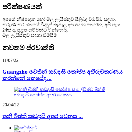
පරීක්ෂණයක්
අපගේ නිෂ්පාදන හෝ මිල ලැයිස්තුව පිළිබඳ විමසීම් සඳහා,
කරුණාකර ඔබගේ විද්‍යුත් තැපෑල අප වෙත තබන්න, අපි පැය
24ක් ඇතුළත සම්බන්ධ වන්නෙමු.
මිල ලැයිස්තුව සඳහා විමසීම
නවතම ප්රවෘත්ති
11/07/22
Guangzho වෙතින් කඩදාසි කෝප්ප අභිරුචිකරණය
කරන්නේ කෙසේද ...
20/04/22
තනි බිත්ති කඩදාසි අතර වෙනස ...