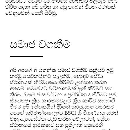
පරිසරයට අපගේ ව්‍යාපාරයේ අහිතකර බලපෑම් අවම
කිරීම සඳහා අපි හරිත හා අඩු කාබන් ජීවන රටාවක්
වෙනුවෙන් පෙනී සිටිමු.
සමාජ වගකීම
අපි අපගේ ආයතනික සමාජ වගකීම සක්‍රීයව ඉටු
කරමු.සේවකයින්ට සැලකීම, හොඳම සේවා
ස්ථානයක් නිර්මාණය කිරීමට උත්සාහ කරන
අතරම, සමාජයට වටිනාකමක් ඇති කිරීමට සහ
තිරසාර සමාජ සංවර්ධනය ප්‍රවර්ධනය කිරීමට ප්‍රජා
ස්වේච්ඡා ක්‍රියාකාරකම්වලට ක්‍රියාකාරීව සහභාගී
වීමට අපි සේවකයින් දිරිමත් කරමු.සෑම වසරකම
අපගේ කර්මාන්තශාලාව BSCI හි විගණනය සමත්
වනු ඇත.සේවක වැඩ කරන වේලාවන්, සේවා
ස්ථානයේ ආරක්ෂාව සහ ප්‍රතිලාභ කෙරෙහි