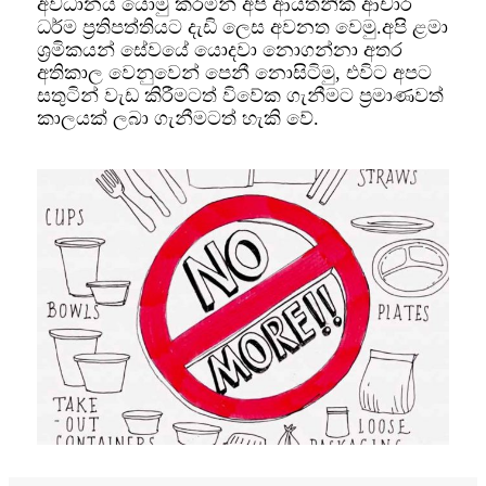
අවධානය යොමු කරමින් අපි ආයතනික ආචාර
ධර්ම ප්‍රතිපත්තියට දැඩි ලෙස අවනත වෙමු.අපි ළමා
ශ්‍රමිකයන් සේවයේ යොදවා නොගන්නා අතර
අතිකාල වෙනුවෙන් පෙනී නොසිටිමු, එවිට අපට
සතුටින් වැඩ කිරීමටත් විවේක ගැනීමට ප්‍රමාණවත්
කාලයක් ලබා ගැනීමටත් හැකි වේ.