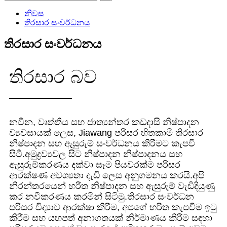
නිවස
තිරසාර සංවර්ධනය
තිරසාර සංවර්ධනය
තිරසාර බව
නවීන, වෘත්තීය සහ ජාත්‍යන්තර කඩදාසි නිෂ්පාදන
ව්‍යවසායක් ලෙස, Jiawang පරිසර හිතකාමී තිරසාර
නිෂ්පාදන සහ ඇසුරුම් සංවර්ධනය කිරීමට කැපවී
සිටී.අමුද්‍රව්‍යවල සිට නිෂ්පාදන නිෂ්පාදනය සහ
ඇසුරුම්කරණය දක්වා සෑම පියවරක්ම පරිසර
ආරක්ෂණ අවශ්‍යතා දැඩි ලෙස අනුගමනය කරයි.අපි
නිරන්තරයෙන් හරිත නිෂ්පාදන සහ ඇසුරුම් වැඩිදියුණු
කර නවීකරණය කරමින් සිටිමු.තිරසාර සංවර්ධන
පරිසර විද්‍යාව ආරක්ෂා කිරීම, අපගේ හරිත කැපවීම ඉටු
කිරීම සහ යහපත් අනාගතයක් නිර්මාණය කිරීම සඳහා