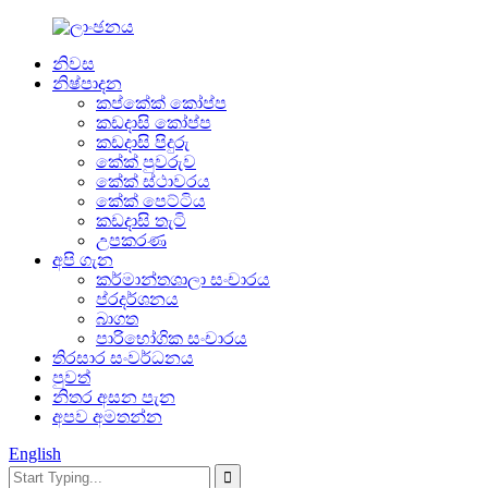
නිවස
නිෂ්පාදන
කප්කේක් කෝප්ප
කඩදාසි කෝප්ප
කඩදාසි පිදුරු
කේක් පුවරුව
කේක් ස්ථාවරය
කේක් පෙට්ටිය
කඩදාසි තැටි
උපකරණ
අපි ගැන
කර්මාන්තශාලා සංචාරය
ප්රදර්ශනය
බාගත
පාරිභෝගික සංචාරය
තිරසාර සංවර්ධනය
පුවත්
නිතර අසන පැන
අපව අමතන්න
English