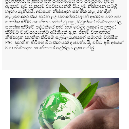
ප්‍රවාහනය, සැකසීම සහ සංසරණයේ සිට සම්පූර්ණ දාමය
ඇතුළුව දැව සැකසුම් ව්‍යවසායන්හි සියලුම නිෂ්පාදන සබැඳි
හඳුනා ගැනීමයි, අවසාන නිෂ්පාදන සහතික කළ හොඳින්
කළමනාකරණය කරන ලද වනාන්තරවලින් ආරම්භ වන බව
සහතික කිරීම.සහතිකය සමත් වූ පසු, ඔවුන්ගේ නිෂ්පාදනවල
සහතික කිරීමේ පද්ධතියේ නම සහ වෙළඳ ලකුණ සලකුණු
කිරීමට ව්‍යවසායයන්ට අයිතියක් ඇත, එනම් වනාන්තර
නිෂ්පාදන සහතික කිරීමේ ලේබලය.අපගේ සමාගම වාර්ෂික
FSC සහතික කිරීමේ විගණනයක් ද පවත්වයි, එවිට අපි අපගේ
වන නිෂ්පාදන සහතිකයේ ලේබලය ලබා ගනිමු.