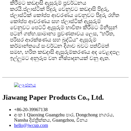
කිරීමට කඩදාසි ඇසුරුම් ප්‍රවර්ධනය
කරයි.ප්ලාස්ටික් පිදුරු වෙනුවට කඩදාසි පිදුරු,
ප්ලාස්ටික් කෝප්ප ආවරණය වෙනුවට පිදුරු රහිත
කෝප්ප ආවරණය සහ ප්ලාස්ටික් ඇසුරුම්
වෙනුවට පෙට්ටි ඇසුරුම් භාවිතා කිරීමට මිනිසුන්
පටන් ගත්හ.සාමාන්‍ය ප්‍රවණතාවය ලෙස, "හරිත,
පරිසර ආරක්ෂණය සහ බුද්ධිය" ඇසුරුම්
කර්මාන්තයේ සංවර්ධන දිශාව බවට පත්වීමත්
සමඟ, හරිත කඩදාසි ඇසුරුම්කරණය අද වෙළඳපල
ඉල්ලුමට අනුරූප වන නිෂ්පාදනයක් වනු ඇත.
Jiawang Paper Products Co., Ltd.
+86-20-39967138
අංක 1 Qiaoxing Guangzhu පාර, Dongchong නගරය,
Nansha දිස්ත්‍රික්කය, Guangzhou, චීනය
hello@jwcup.com