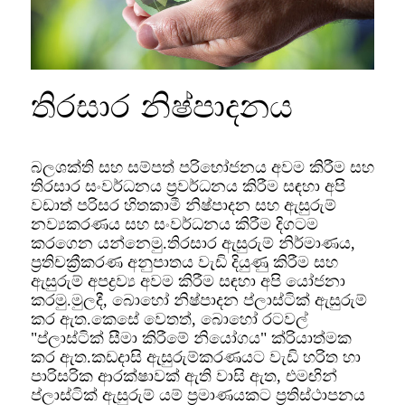
තිරසාර නිෂ්පාදනය
බලශක්ති සහ සම්පත් පරිභෝජනය අවම කිරීම සහ
තිරසාර සංවර්ධනය ප්‍රවර්ධනය කිරීම සඳහා අපි
වඩාත් පරිසර හිතකාමී නිෂ්පාදන සහ ඇසුරුම්
නව්‍යකරණය සහ සංවර්ධනය කිරීම දිගටම
කරගෙන යන්නෙමු.තිරසාර ඇසුරුම් නිර්මාණය,
ප්‍රතිචක්‍රීකරණ අනුපාතය වැඩි දියුණු කිරීම සහ
ඇසුරුම් අපද්‍රව්‍ය අවම කිරීම සඳහා අපි යෝජනා
කරමු.මුලදී, බොහෝ නිෂ්පාදන ප්ලාස්ටික් ඇසුරුම්
කර ඇත.කෙසේ වෙතත්, බොහෝ රටවල්
"ප්ලාස්ටික් සීමා කිරීමේ නියෝගය" ක්රියාත්මක
කර ඇත.කඩදාසි ඇසුරුම්කරණයට වැඩි හරිත හා
පාරිසරික ආරක්ෂාවක් ඇති වාසි ඇත, එමඟින්
ප්ලාස්ටික් ඇසුරුම් යම් ප්‍රමාණයකට ප්‍රතිස්ථාපනය