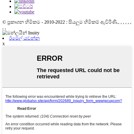
© ප්‍රකාශන හිමිකම - 2010-2022 : සියලුම හිමිකම් ඇවිරිණි.
, , , , , ,
, ,
ඊමේල් යවන්න
x