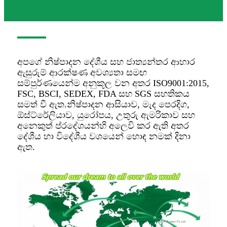
අපගේ නිෂ්පාදන දේශීය සහ ජාත්‍යන්තර ආහාර
ඇසුරුම් ආරක්ෂණ අවශ්‍යතා සමඟ
සම්පුර්ණයෙන්ම අනුකූල වන අතර ISO9001:2015,
FSC, BSCI, SEDEX, FDA සහ SGS සහතිකය
සමත් වී ඇත.නිෂ්පාදන ආසියාව, මැද පෙරදිග,
ඕස්ට්රේලියාව, යුරෝපය, උතුරු ඇමරිකාව සහ
අනෙකුත් ප්රදේශයන්හි අලෙවි කර ඇති අතර
දේශීය හා විදේශීය වශයෙන් හොඳ නමක් දිනා
ඇත.