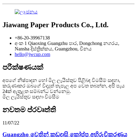
Jiawang Paper Products Co., Ltd.
+86-20-39967138
අංක 1 Qiaoxing Guangzhu පාර, Dongchong නගරය,
Nansha දිස්ත්‍රික්කය, Guangzhou, චීනය
hello@jwcup.com
පරීක්ෂණයක්
අපගේ නිෂ්පාදන හෝ මිල ලැයිස්තුව පිළිබඳ විමසීම් සඳහා,
කරුණාකර ඔබගේ විද්‍යුත් තැපෑල අප වෙත තබන්න, අපි පැය
24ක් ඇතුළත සම්බන්ධ වන්නෙමු.
මිල ලැයිස්තුව සඳහා විමසීම
නවතම ප්රවෘත්ති
11/07/22
Guangzho වෙතින් කඩදාසි කෝප්ප අභිරුචිකරණය