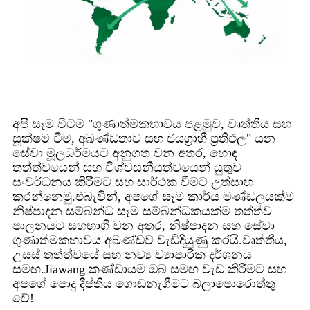
අපි සෑම විටම "ගුණාත්මකභාවය පළමුව, වෘත්තීය සහ
සූක්ෂම වීම, අඛණ්ඩතාව සහ ජයග්‍රාහී ප්‍රතිඵල" යන
සේවා මූලධර්මයට අනුගත වන අතර, හොඳ
තත්ත්වයෙන් සහ විශ්වසනීයත්වයෙන් යුතුව
සංවර්ධනය කිරීමට සහ සාර්ථක වීමට උත්සාහ
කරන්නෙමු.එබැවින්, අපගේ සෑම කාර්ය මණ්ඩලයක්ම
නිෂ්පාදන සම්බන්ධ සෑම සම්බන්ධකයක්ම තත්ත්ව
පාලනයට සහභාගී වන අතර, නිෂ්පාදන සහ සේවා
ගුණාත්මකභාවය අඛණ්ඩව වැඩිදියුණු කරයි.වෘත්තීය,
උසස් තත්ත්වයේ සහ නව්‍ය ව්‍යාපාරික දර්ශනය
සමඟ.Jiawang කණ්ඩායම ඔබ සමඟ වැඩ කිරීමට සහ
අපගේ පොදු දීප්තිය ගොඩනැගීමට බලාපොරොත්තු
වේ!