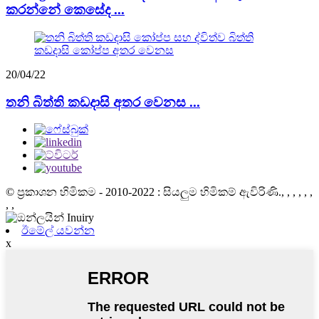
කරන්නේ කෙසේද ...
20/04/22
තනි බිත්ති කඩදාසි අතර වෙනස ...
© ප්‍රකාශන හිමිකම - 2010-2022 : සියලුම හිමිකම් ඇවිරිණි.
, , , , , ,
, ,
ඊමේල් යවන්න
x