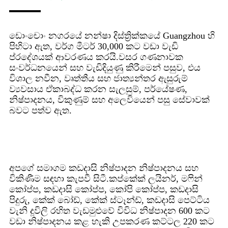
ඩොංචොං නගරයේ නන්ෂා දිස්ත්‍රික්කයේ Guangzhou හි
පිහිටා ඇත, වර්ග මීටර් 30,000 කට වඩා වැඩි
ප්රදේශයක් ආවරණය කරයි.වසර ගණනාවක
සංවර්ධනයෙන් සහ වැඩිදියුණු කිරීමෙන් පසුව, එය
විශාල නවීන, වෘත්තීය සහ ජාත්‍යන්තර ඇසුරුම්
ව්‍යවසාය ඒකාබද්ධ කරන සැලසුම්, පර්යේෂණ,
නිෂ්පාදනය, විකුණුම් සහ අලෙවියෙන් පසු සේවාවක්
බවට පත්ව ඇත.
අපගේ සමාගම කඩදාසි නිෂ්පාදන නිෂ්පාදනය සහ
විකිණීම සඳහා කැපවී සිටී.කප්කේක් ලයිනර්, මෆින්
කෝප්ප, කඩදාසි කෝප්ප, කෝපි කෝප්ප, කඩදාසි
පිදුරු, කේක් බෝඩ්, කේක් ස්ටෑන්ඩ්, කඩදාසි පෙට්ටිය
වැනි දූවිලි රහිත වැඩමුළුවේ විවිධ නිෂ්පාදන 600 කට
වඩා නිෂ්පාදනය කළ හැකි උපකරණ කට්ටල 220 කට