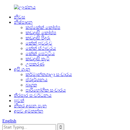
නිවස
නිෂ්පාදන
කප්කේක් කෝප්ප
කඩදාසි කෝප්ප
කඩදාසි පිදුරු
කේක් පුවරුව
කේක් ස්ථාවරය
කේක් පෙට්ටිය
කඩදාසි තැටි
උපකරණ
අපි ගැන
කර්මාන්තශාලා සංචාරය
ප්රදර්ශනය
බාගත
පාරිභෝගික සංචාරය
තිරසාර සංවර්ධනය
පුවත්
නිතර අසන පැන
අපව අමතන්න
English