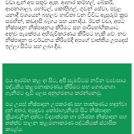
වඩා දැන් අප සතුව ඇත. ආහාර කම්හල්, බේකරි,
ආපනශාලා, හෝටල්, කෝපිහල්, ගුවන් සේවා, පවුල
යනාදී වශයෙන් බහුලව භාවිතා වන විවිධ ඇසුරුම් ක්‍රම
සමඟින්, කඩදාසි බෑගය සහ යනාදිය. ඊටත් වඩා, අපට
නිෂ්පාදන නිෂ්පාදනය කිරීමට සහ පාරිභෝගිකයාට
අනුව පැකේජය අභිරුචිකරණය කිරීමට හැකි වේ. නව
නිෂ්පාදන සංවර්ධනය කිරීමේදී අපගේ වෘත්තීය උපදෙස්
ඉල්ලා සිටීම සහ ලබා දීම.
එය ආරම්භ කළ දා සිට, අපි සැමවිටම නවීන ව්‍යවසාය
පද්ධතිය කළමනාකරණය කිරීමට සහ ගොඩනගා
ගැනීමට දැඩි ලෙස අනුගමනය කරන්නෙමු.
එය උසස් නිෂ්පාදන උපකරණ සහ තාක්ෂණය හඳුන්වා
දුන් අතර, අමුද්‍රව්‍ය තෝරාගැනීමේ සිට නිෂ්පාදන
ක්‍රියාවලීන් දක්වා විද්‍යාත්මක හා පරිණත නිෂ්පාදන සහ
තත්ත්ව පාලන කළමනාකරණ පද්ධතියක් ස්ථාපිත
කළේය.