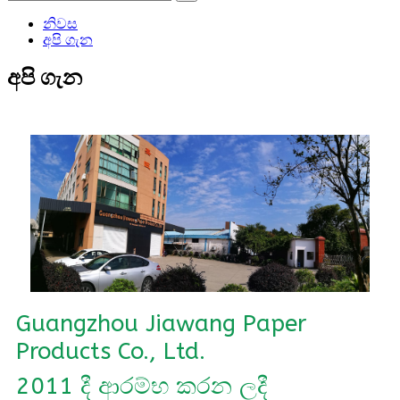
නිවස
අපි ගැන
අපි ගැන
Guangzhou Jiawang Paper
Products Co., Ltd.
2011 දී ආරම්භ කරන ලදී