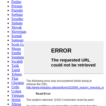
Pashto
Persian
Punjabi
Serbian
Sesotho
Sinhala
Slovak
Slovenian
Somali
Samoan
Scots Gaelic
Shona
Sindhi
Sundanese
Swahili
Tajik
Tamil
Telugu
Thai
Ukrainian
Urdu
Uzbek
Vietnamese
Welsh
Xhosa